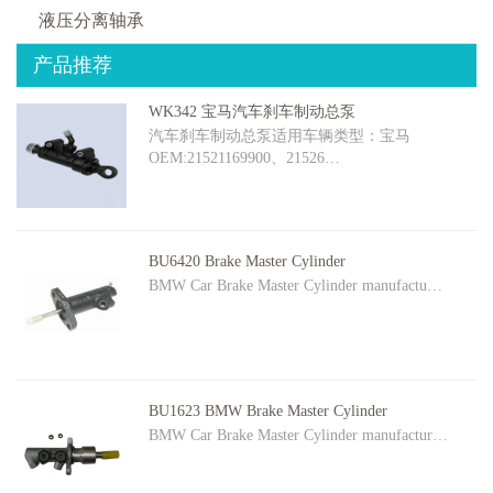
液压分离轴承
产品推荐
WK342 宝马汽车刹车制动总泵
汽车刹车制动总泵适用车辆类型：宝马
OEM:21521169900、21526…
BU6420 Brake Master Cylinder
BMW Car Brake Master Cylinder manufactu…
BU1623 BMW Brake Master Cylinder
BMW Car Brake Master Cylinder manufactur…