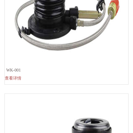
WK-001
查看详情