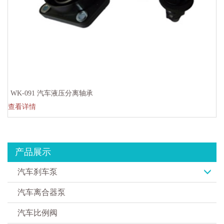
WK-091 汽车液压分离轴承
查看详情
产品展示
汽车刹车泵
汽车离合器泵
汽车比例阀