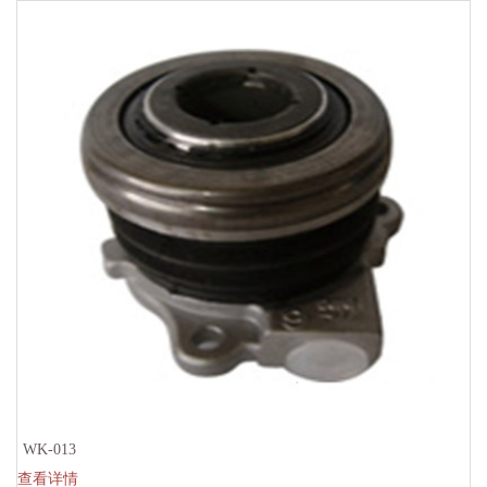
WK-013
查看详情